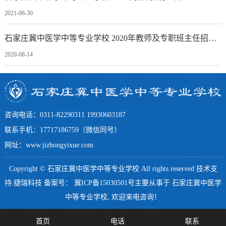
2021-06-30
石家庄冀中医学中等专业学校 2020年教师及专职班主任招聘公告
2020-08-14
咨询电话：0311-82290311 19930603187
联系手机：17717186759（微信同号）
网址：www.jizhongyixue.com
Copyright © 石家庄冀中医学中等专业学校 All rights reserved 技术支
持:捷瑞科技 备案号：
冀ICP备15030501号
主要从事于
石家庄冀中医学
中等专业学校
, 欢迎来电咨询！
首页
电话
联系