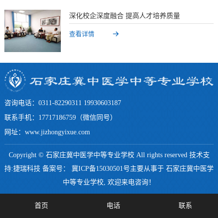
深化校企深度融合 提高人才培养质量
查看详情
咨询电话：0311-82290311 19930603187
联系手机：17717186759（微信同号）
网址：www.jizhongyixue.com
Copyright © 石家庄冀中医学中等专业学校 All rights reserved 技术支
持:捷瑞科技 备案号：
冀ICP备15030501号
主要从事于
石家庄冀中医学
中等专业学校
, 欢迎来电咨询！
首页
电话
联系